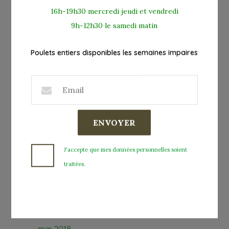
16h-19h30 mercredi jeudi et vendredi
mai 2022
9h-12h30 le samedi matin
novembre 2021
Poulets entiers disponibles les semaines impaires
mars 2021
février 2021
octobre 2020
ENVOYER
mai 2019
J'accepte que mes données personnelles soient
décembre 2018
traitées.
août 2018
S'inscire à la NewsLetter
juin 2018