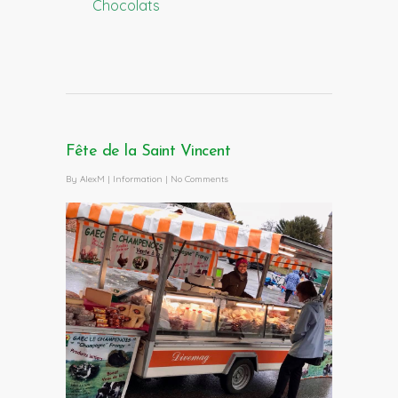
Chocolats
Fête de la Saint Vincent
By
AlexM
|
Information
|
No Comments