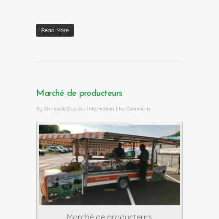
Read More
Marché de producteurs
By
Christelle Duclos
|
Information
|
No Comments
Marché de producteurs