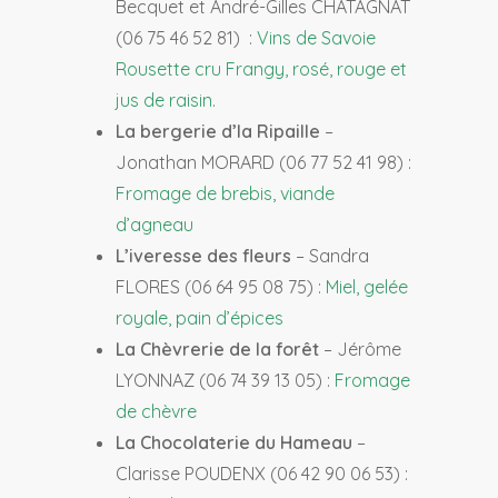
Becquet et André-Gilles CHATAGNAT
(06 75 46 52 81) :
Vins de Savoie
Rousette cru Frangy, rosé, rouge et
jus de raisin.
La bergerie d’la Ripaille
–
Jonathan MORARD (06 77 52 41 98) :
Fromage de brebis, viande
d’agneau
L’iveresse des fleurs
– Sandra
FLORES (06 64 95 08 75) :
Miel, gelée
royale, pain d’épices
La Chèvrerie de la forêt
– Jérôme
LYONNAZ (06 74 39 13 05) :
Fromage
de chèvre
La Chocolaterie du Hameau
–
Clarisse POUDENX (06 42 90 06 53) :