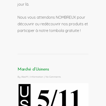
jour là.
Nous vous attendons NOMBREUX pour
découvrir ou redécouvrir nos produits et
participer à notre tombola gratuite !
Marché d’Usinens
By
AlexM
|
Information
|
No Comments